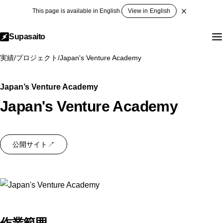
This page is available in English.
View in English
Supasaito
実績
/
プロジェクト
/
Japan's Venture Academy
Japan’s Venture Academy
Japan's Venture Academy
公開サイト
↗
作業範囲