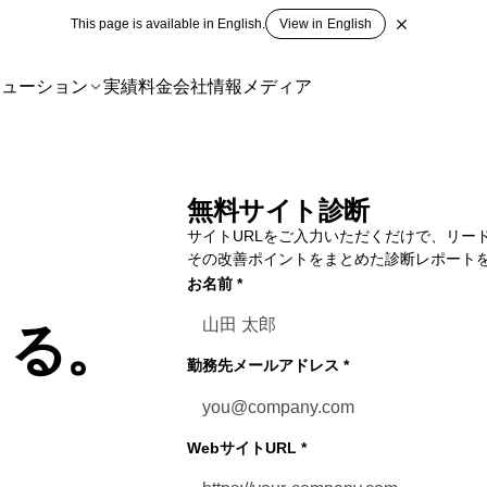
This page is available in English.
View in English
リューション
実績
料金
会社情報
メディア
無料サイト診断
サイトURLをご入力いただくだけで、リー
その改善ポイント
をまとめた診断レポート
お名前
*
くる。
勤務先メールアドレス
*
WebサイトURL
*