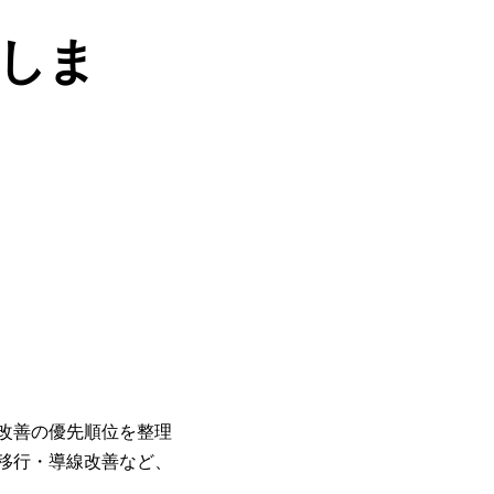
しま
。
。
改善の優先順位を整理
移行・導線改善など、