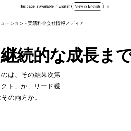
This page is available in English.
View in English
リューション
実績
料金
会社情報
メディア
、継続的な成長ま
ものは、その結果次第
ェクト」か、リード獲
はその両方か。