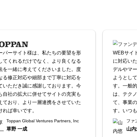
ーパーサイト様は、私たちの要望を形
WEBサイ
してくれるだけでなく、より良くなる
に対応い
法を一緒に考えてくださいました。度
デルやマ
なる修正対応や細部まで丁寧に対応を
ようとし
ていただき誠に感謝しております。今
す。一般
も自社の拡大に併せてサイトの充実も
は、テク
えており、より一層連携をさせていた
て、事業
ければ幸いです。
す。いつ
Toppan Global Ventures Partners, Inc
ファ
草野 一成
山内