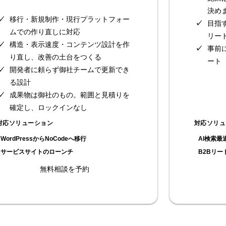
決め
移行・新規制作・現行プラットフォー
目指
ムでの作り直しに対応
リー
構造・表示速度・コンテンツ設計を作
事前
り直し、改善の土台をつくる
ート
開発者に頼らず御社チームで更新でき
る設計
成果物は御社のもの。範囲と見積りを
確定し、ロックインなし
対応ソリューション
対応ソリュ
WordPressからNoCodeへ移行
AI検索最
サービスサイトのローンチ
B2Bリー
無料相談を予約