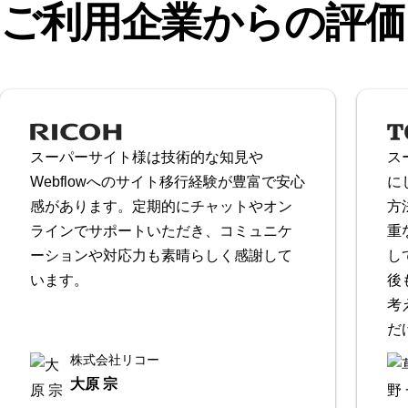
ご利用企業からの評価
スーパーサイト様は技術的な知見や
ス
Webflowへのサイト移行経験が豊富で安心
に
感があります。定期的にチャットやオン
方
ラインでサポートいただき、コミュニケ
重
ーションや対応力も素晴らしく感謝して
し
います。
後
考
だ
株式会社リコー
大原 宗