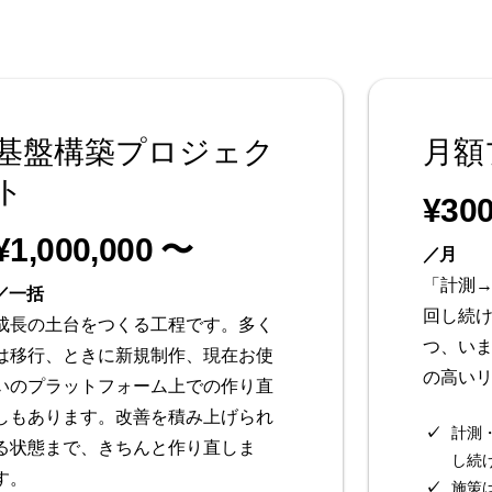
基盤構築プロジェク
月額
ト
¥30
¥1,000,000 〜
／月
「計測
／一括
回し続
成長の土台をつくる工程です。多く
つ、い
は移行、ときに新規制作、現在お使
の高い
いのプラットフォーム上での作り直
しもあります。改善を積み上げられ
計測
る状態まで、きちんと作り直しま
し続
す。
施策