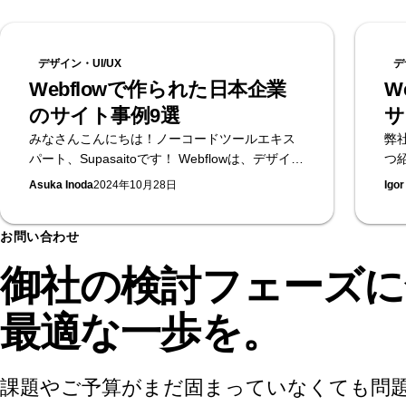
リソース
デザイン・UI/UX
デ
Webflowで作られた日本企業
W
のサイト事例9選
サ
みなさんこんにちは！ノーコードツールエキス
弊社
パート、Supasaitoです！ Webflowは、デザイナ
つ
ーやWeb担当者だけでもコーディングの知識ゼ
Asuka Inoda
2024年10月28日
Igor
ロでWebサイトを作成できるノーコードプラッ
トフォームです。 日本でも、その多機能性とデ
お問い合わせ
ザインの自由度が高く評価され、多くの企業が
Webflowを導入しています。本記事では、
御社の検討フェーズに
Webflowで作られた日本のWebサイトをいくつ
かご紹介します。Webflowではいったいどんな
最適な一歩を。
サイトが作れるのか、見ていきましょう！
課題やご予算がまだ固まっていなくても問