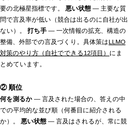
要の北極星指標です。
悪い状態
— 主要な質
問で言及率が低い（競合は出るのに自社が出
ない）。
打ち手
— 一次情報の拡充、構造の
整備、外部での言及づくり。具体策は
LLMO
対策のやり方（自社でできる12項目）
にま
とめています。
② 順位
何を測るか
— 言及された場合の、答えの中
での平均的な並び順（何番目に紹介される
か）。
悪い状態
— 言及はされるが、常に競