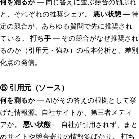
何を測るか
— 同じ答えに並ぶ競合の顔ぶれ
と、それぞれの推奨シェア。
悪い状態
— 特
定の競合が、あらゆる質問で先に推奨され
ている。
打ち手
— その競合がなぜ推奨され
るのか（引用元・強み）の根本分析と、差別
化点の発信。
⑤ 引用元（ソース）
何を測るか
— AIがその答えの根拠として挙
げた情報源。自社サイトか、第三者メディ
アか。
悪い状態
— 自社が引用されず、まと
めサイトや競合寄りの情報源ばかり。
打ち