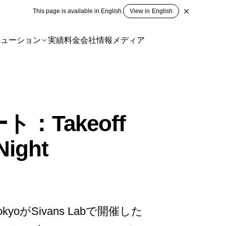
This page is available in English.
View in English
リューション
実績
料金
会社情報
メディア
：Takeoff
Night
okyo
が
Sivans Lab
で開催した