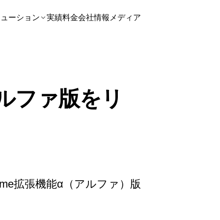
リューション
実績
料金
会社情報
メディア
アルファ版をリ
ome拡張機能α（アルファ）版