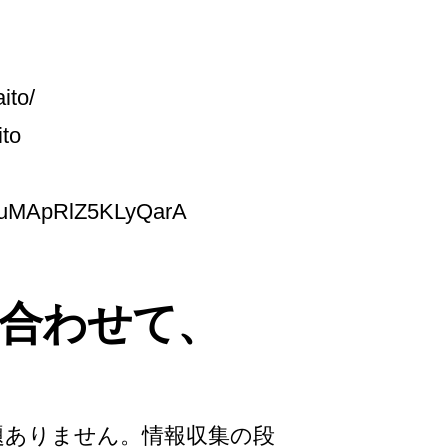
ito/
ito
lFuMApRlZ5KLyQarA
合わせて、
題ありません。情報収集の段