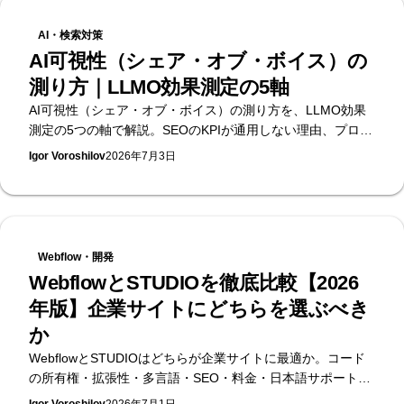
AI・検索対策
AI可視性（シェア・オブ・ボイス）の
測り方｜LLMO効果測定の5軸
AI可視性（シェア・オブ・ボイス）の測り方を、LLMO効果
測定の5つの軸で解説。SEOのKPIが通用しない理由、プロン
プトパネルの作り方、月次レポートの見方まで。無料のAI可
Igor Voroshilov
2026年7月3日
視性診断を提供するSupasaito編。
Webflow・開発
WebflowとSTUDIOを徹底比較【2026
年版】企業サイトにどちらを選ぶべき
か
WebflowとSTUDIOはどちらが企業サイトに最適か。コード
の所有権・拡張性・多言語・SEO・料金・日本語サポートを
実務目線で比較します。日本初のWebflow公式エンタープラ