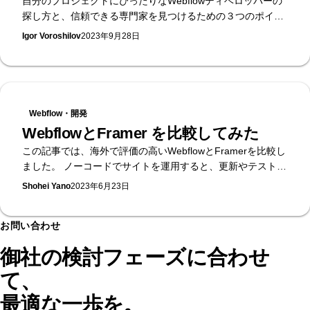
自分のプロジェクトにぴったりなWebflowディベロッパーの
探し方と、信頼できる専門家を見つけるための３つのポイン
ト
Igor Voroshilov
2023年9月28日
Webflow・開発
WebflowとFramer を比較してみた
この記事では、海外で評価の高いWebflowとFramerを比較し
ました。 ノーコードでサイトを運用すると、更新やテスト、
分析・改善が素早くでき、管理も簡単です。 フリーランスデ
Shohei Yano
2023年6月23日
ザイナーにとっても、コーディング不要で開発が効率化でき
ます。 数あるノーコードツールの中で「どれを選ぶべきか」
お問い合わせ
「日本語対応のSTUDIOか、世界で人気のWebflowやFramer
か」と迷う方も多いでしょう。無駄な時間を避けるために、
御社の検討フェーズに合わせ
本記事が選択の参考になれば幸いです。
て、
最適な一歩を。