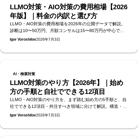
LLMO対策・AIO対策の費用相場【2026
年版】｜料金の内訳と選び方
LLMO・AIO対策の費用相場を2026年の公開データで解説。
診断は10〜50万円、月額コンサルは15〜80万円が中心で
す。料金の内訳・選び方・発注時の注意点を、無料のAI可視
Igor Voroshilov
2026年7月3日
性診断を提供するSupasaitoがまとめます。
AI・検索対策
LLMO対策のやり方【2026年】｜始め
方の手順と自社でできる12項目
LLMO・AIO対策のやり方を、まず踏む始め方の5手順と、自
社でできる12項目・外注すべき領域に分けて解説。構造・コ
ンテンツ・外部シグナル・計測の4層で手順化します。何か
Igor Voroshilov
2026年7月3日
ら始めるべきかの見極めは、無料のAI可視性診断を提供する
Supasaitoへ。