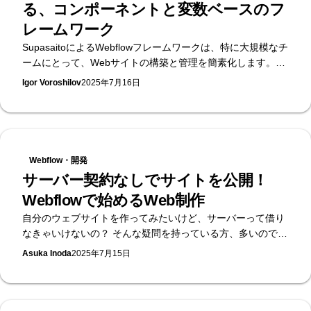
る、コンポーネントと変数ベースのフ
レームワーク
SupasaitoによるWebflowフレームワークは、特に大規模なチ
ームにとって、Webサイトの構築と管理を簡素化します。プ
ロパティ、構造化変数、明確な CSS クラス命名を備えたコ
Igor Voroshilov
2025年7月16日
ンポーネントを使用することで、デザインのボトルネック、
偶発的なスタイルの変更、不一致などの一般的な課題に対処
します。このシステムにより、スピード、柔軟性、ローカリ
ゼーション、デザインコントロールが向上し、一貫性があ
り、スケーラブルで、エラーのないWebflow開発が可能にな
Webflow・開発
ります。
サーバー契約なしでサイトを公開！
Webflowで始めるWeb制作
自分のウェブサイトを作ってみたいけど、サーバーって借り
なきゃいけないの？ そんな疑問を持っている方、多いのでは
ないでしょうか。 これまでは、ウェブサイトを作るには「サ
Asuka Inoda
2025年7月15日
ーバー」というものを契約して、自分でいろいろ設定しない
といけませんでした。でも今は、Webflow（ウェブフロー）
のような便利なノーコードツールを使えば、サーバーなしで
もサイトを公開することが可能です！ この記事では、サーバ