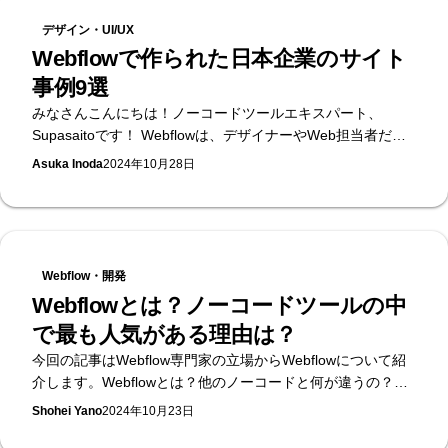
デザイン・UI/UX
Webflowで作られた日本企業のサイト
事例9選
みなさんこんにちは！ノーコードツールエキスパート、
Supasaitoです！ Webflowは、デザイナーやWeb担当者だけ
でもコーディングの知識ゼロでWebサイトを作成できるノー
Asuka Inoda
2024年10月28日
コードプラットフォームです。 日本でも、その多機能性とデ
ザインの自由度が高く評価され、多くの企業がWebflowを導
入しています。本記事では、Webflowで作られた日本のWeb
サイトをいくつかご紹介します。Webflowではいったいどん
なサイトが作れるのか、見ていきましょう！
Webflow・開発
Webflowとは？ノーコードツールの中
で最も人気がある理由は？
今回の記事はWebflow専門家の立場からWebflowについて紹
介します。Webflowとは？他のノーコードと何が違うの？大
企業もWordPressからWebflowに移行するそのメリットと
Shohei Yano
2024年10月23日
は？気になることを幅広く紹介します。