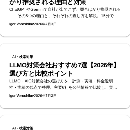
かり推奨される理由と対策
ChatGPTやGeminiで自社が出てこず、競合ばかり推奨される
——その5つの理由と、それぞれの直し方を解説。15分でで
きるセルフチェック付き。無料のAI可視性診断を提供する
Igor Voroshilov
2026年7月3日
Supasaitoがまとめます。
AI・検索対策
LLMO対策会社おすすめ7選【2026年】
選び方と比較ポイント
LLMO・AIO対策会社の選び方を、計測・実装・料金透明
性・実績の観点で整理。主要6社を公開情報で比較し、実装
まで担う立場から選定基準をまとめます。無料のAI可視性診
Igor Voroshilov
2026年7月3日
断を提供するSupasaito編。
AI・検索対策