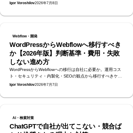
ェック。無料のAI可視性診断を提供するSupasaito編。
Igor Voroshilov
2026年7月8日
Webflow・開発
WordPressからWebflowへ移行すべき
か【2026年版】判断基準・費用・失敗
しない進め方
WordPressからWebflowへの移行は自社に必要か。運用コス
ト・セキュリティ・内製化・SEOの観点から移行すべきケー
スとWordPressに残るべきケースを整理し、SEOを落とさな
Igor Voroshilov
2026年7月7日
い移行の進め方と費用の考え方まで、日本初のWebflow公式
エンタープライズパートナーが解説します。
AI・検索対策
ChatGPTで自社が出てこない・競合ば