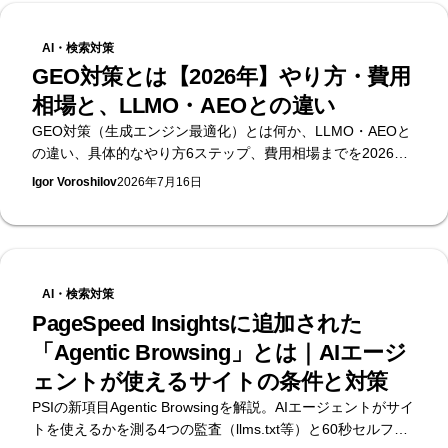
メージをよくしたい」や「集客したい」「商品を売りたい」
というものであれば、その目的を達成するためのサイトを作
AI・検索対策
る必要があります。 そのためには、ブランドのイメージに合
GEO対策とは【2026年】やり方・費用
うデザインの作成、ロードの早いソースコードを構築、検索
相場と、LLMO・AEOとの違い
に最適な構造とコンテンツを作成など、様々な知識とスキル
が必要になります。 制作工数のかかるこの仕事を社内で行う
GEO対策（生成エンジン最適化）とは何か、LLMO・AEOと
か、外部の制作会社かフリーランスに外注するかは、難しい
の違い、具体的なやり方6ステップ、費用相場までを2026年
判断になってきます。 その判断をしやすくするために、それ
時点の公開データで整理。無料のAI可視性診断を提供する
Igor Voroshilov
2026年7月16日
ぞれのメリットとデメリットについて詳しく説明していきま
Supasaitoが、生成AI検索で引用・推奨されるための実務をま
す。
とめます。
AI・検索対策
PageSpeed Insightsに追加された
「Agentic Browsing」とは｜AIエージ
ェントが使えるサイトの条件と対策
PSIの新項目Agentic Browsingを解説。AIエージェントがサイ
トを使えるかを測る4つの監査（llms.txt等）と60秒セルフチ