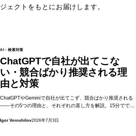
ジェクトをもとにお届けします。
AI・検索対策
ChatGPTで自社が出てこな
い・競合ばかり推奨される理
由と対策
ChatGPTやGeminiで自社が出てこず、競合ばかり推奨される
——その5つの理由と、それぞれの直し方を解説。15分ででき
るセルフチェック付き。無料のAI可視性診断を提供する
Igor Voroshilov
2026年7月3日
Supasaitoがまとめます。