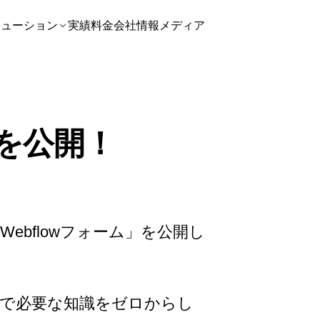
リューション
実績
料金
会社情報
メディア
座を公開！
ebflowフォーム」を公開し
うえで必要な知識をゼロからし