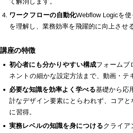
て解消します。
ワークフローの自動化
Webflow Log
を理解し、業務効率を飛躍的に向上させ
講座の特徴
初心者にも分かりやすい構成
フォームブ
ネントの細かな設定方法まで、動画・テ
必要な知識を効率よく学べる
基礎から応
計なデザイン要素にとらわれず、コアと
に習得。
実務レベルの知識を身につける
クライア